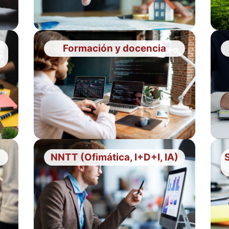
Formación y docencia
NNTT (Ofimática, I+D+I, IA)
S